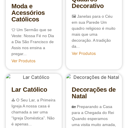
Decorativo
Moda e
Acessórios
🖼️ Janelas para o Céu
Católicos
em sua Parede Um
quadro religioso é muito
👕 Um Sermão que se
mais que uma
Veste: Nossa Fé no Dia
decoração. A tradição
a Dia São Francisco de
da...
Assis nos ensina a
Ver Produtos
pregar...
Ver Produtos
Lar Católico
Decorações de
Natal
⛪️ O Seu Lar, a Primeira
Igreja A nossa casa é
🏡 Preparando a Casa
chamada a ser uma
para a Chegada do Rei
“Igreja Doméstica”. Não
Quando esperamos
é apenas...
uma visita muito amada,